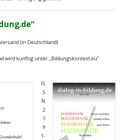
ldung.de”
 Versand (in Deutschland)
d wird künftig
unter
„Bildungskontext.eu”
IS
S
N
2
1
9
1-