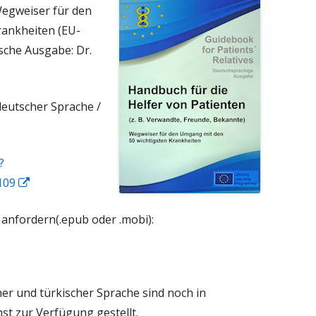
Wegweiser für den
rankheiten (EU-
sche Ausgabe: Dr.
.
deutscher Sprache /
?
109
In
neuem
 anfordern(.epub oder .mobi):
Fenster
öffnen
her und türkischer Sprache sind noch in
t zur Verfügung gestellt.