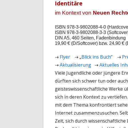
Identitäre
im Kontext von
Neuen Recht
ISBN 978-3-9802088-4-0 (Hardcover
ISBN 978-3-9802088-3-3 (Softcover
DIN A5, 460 Seiten, Fadenbindung

19,90 € (D/Softcover) bzw. 24,90 € 
→
Flyer
→ „
Blick
ins Buch”
→
Pr
→
Aktualisierung
→
Aktuelles
Inh
Viele Jugendliche oder jüngere Er
dürften sich schwer tun oder auc
geisteswissenschaftliche Werke üb
sich in deren Kontext zu vertiefen
mit dem Thema konfrontiert sehe
Internet zusammenzusuchen. Selbs
Zeit, sich durch wissenschaftliche