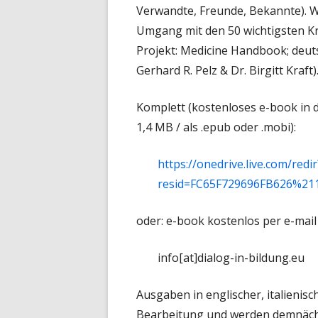
Verwandte, Freunde, Bekannte). 
Umgang mit den 50 wichtigsten K
Projekt: Medicine Handbook; deut
Gerhard R. Pelz & Dr. Birgitt Kraft)
Komplett (kostenloses e-book in 
1,4 MB / als .epub oder .mobi):
https://onedrive.live.com/redir
resid=FC65F729696FB626%21
oder: e-book kostenlos per e-mail
info[at]dialog-in-bildung.eu
Ausgaben in englischer, italienisc
Bearbeitung und werden demnächs