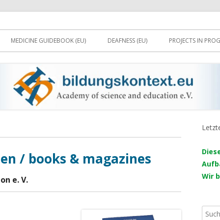
gemeinnützig)
MEDICINE GUIDEBOOK (EU)
DEAFNESS (EU)
PROJECTS IN PROG
Letzt
Ha
Sei
Dies
ten / books & magazines
Aufb
Wir 
n e. V.
Such