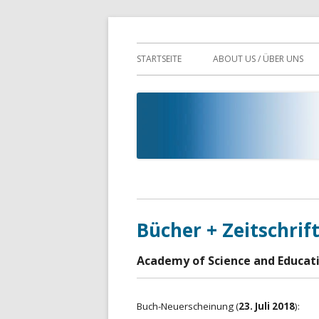
Springe
Academy of science and education (NGO, 
Bildungskontext.eu
zum
Primäres
STARTSEITE
ABOUT US / ÜBER UNS
Inhalt
Menü
Bücher + Zeitschrif
Academy of Science and Educatio
Buch-Neuerscheinung (
23. Juli 2018
):