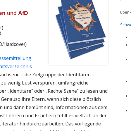
nach:
über
en
und
AfD
Schw
)

)
(D/Hardcover)
essemitteilung
altsverzeichnis
wachsene – die Zielgruppe der Identitären –
h zu wenig Lust verspüren, umfangreiche
er „Identitäre“ oder „Rechte Szene” zu lesen und
. Genauso ihre Eltern, wenn sich diese plötzlich
n und dann bemüht sind, Informationen aus dem
t Lehrern und Erziehern fehlt es vielfach an der
 Literatur hindurchzuarbeiten. Das vorliegende