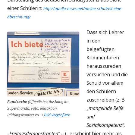
einer Schülerin:
http://apollo-news.net/meine-schulzeit-eine-
.
abrechnung/
Dass sich Lehrer
in den
beigefügten
Kommentaren
herauszureden
versuchen und die
Schuld vor allem
den Schülern
zuschreiben (z. B.
Fundsache
(öffentlicher Aushang im
„
mangelnde Reife
Supermarkt!); Foto: Redaktion
Bildungskontext.eu →
Bild vergrößern
und
Sozialkompetenz”,
„Freitagsdemonstranten”
…) , erscheint hier mehr als