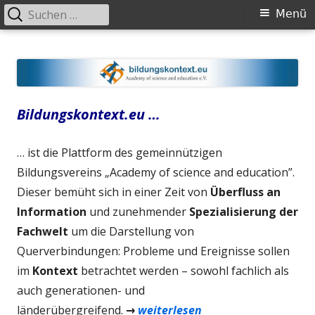
Suchen
Primäres
Menü
nach:
Menü
Springe
Bildungskontext.eu
Academy of science and education (NGO, gemeinnützig)
zum
Inhalt
Bildungskontext.eu …
… ist die Plattform des gemeinnützigen
Bildungsvereins „Academy of science and education”.
Dieser bemüht sich in einer Zeit von
Überfluss an
Information
und zunehmender
Spezialisierung der
Fachwelt
um die Darstellung von
Querverbindungen: Probleme und Ereignisse sollen
im
Kontext
betrachtet werden – sowohl fachlich als
auch generationen- und
länderübergreifend.
→
weiterlesen