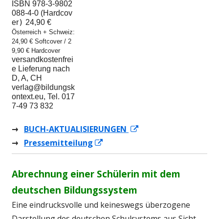
ISBN 978-3-9802
088-4-0 (Hardcov
)
er
Österreich + Schweiz: 
24,90 € Softcover / 2
9,90 € Hardcover
versandkostenfrei
e Lieferung nach 
D, A, CH

verlag@bildungsk
ontext.eu, Tel. 017
→
BUCH-AKTUALISIERUNGEN
In
→
Pressemitteilung
In
neuem
neuem
Fenster
Fenster
öffnen
Abrechnung einer Schülerin mit dem
öffnen
deutschen Bildungssystem
Eine eindrucksvolle und keineswegs überzogene
Darstellung des deutschen Schulsystems aus Sicht