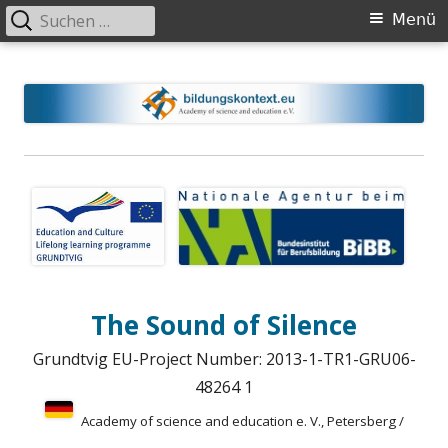
Suchen
Primäres
Menü
nach:
Menü
Springe
Bildungskontext.eu
Academy of science and education (NGO, gemeinnützig)
zum
Inhalt
The Sound of Silence
Grundtvig EU-Project Number: 2013-1-TR1-GRU06-
48264 1
Academy of science and education e. V., Petersberg /