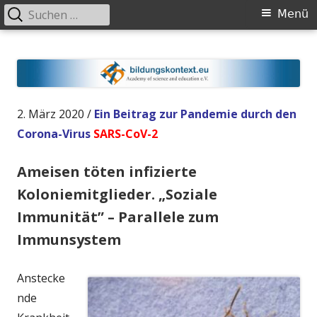
Suchen
Primäres
Menü
nach:
Menü
Springe
Bildungskontext.eu
Academy of science and education (NGO, gemeinnützig)
zum
Inhalt
2. März 2020 /
Ein Beitrag zur Pandemie durch den
Corona-Virus
SARS-CoV-2
Ameisen töten infizierte
Koloniemitglieder. „Soziale
Immunität” –
Parallele zum
Immunsystem
Anstecke
nde